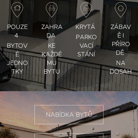
POUZE
ZAHRA
KRYTÁ
ZÁBAV
4
DA
Ě I
PARKO
PŘÍRO
BYTOV
KE
VACÍ
DĚ
É
KAŽDÉ
STÁNÍ
JEDNO
MU
NA
TKY
BYTU
DOSAH
NABÍDKA BYTŮ